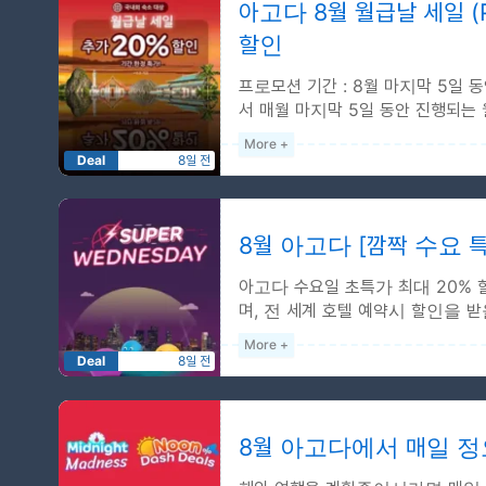
숙박 기간 : 2026-08-01 ~
아고다 8월 월급날 세일 (P
국내 + 해외 11% 할인 (최대 
할인
프로모션 기간 : 8월 마지막 5일 동
서 매월 마지막 5일 동안 진행되는 월
숙소 예약하실 때 20% 추가...
More +
Deal
8일 전
20% 월급날 세일
예약 기간 : 2026-01-01 ~ 
숙박 기간 : 2026-01-01 ~
8월 아고다 [깜짝 수요 특
마지막 5일간 세일 이벤트
아고다 수요일 초특가 최대 20% 
예약일로부터 90일 이내에
며, 전 세계 호텔 예약시 할인을 받
아고다 전 세계...
More +
Deal
8일 전
20% 수요특가
예약 기간 : 2026-01-01 ~ 
숙박 기간 : 2026-01-01 ~
8월 아고다에서 매일 
수요일 깜짝 할인 특가 이벤트