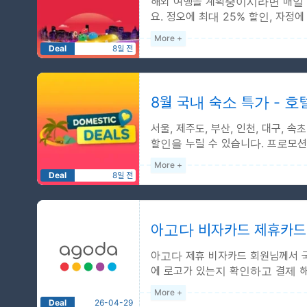
해외 여행을 계획중이시라면 매일 
전 세계 호텔 최대 20% 할인
요. 정오에 최대 25% 할인, 자정
예약 후 90일이내 체크인
인프로모션 기간은...
More +
Deal
8일 전
25%/30% 정오 자정 할인
예약 기간 : 2026-01-01 ~ 
매일 12 AM ~ 3 AM 및 2
8월 국내 숙소 특가 - 호
예약일로부터 90일 이내에
서울, 제주도, 부산, 인천, 대구, 
할인을 누릴 수 있습니다. 프로모션 
More +
Deal
8일 전
25% 국내 숙소 특가
예약 기간 : 2026-01-01 ~ 
숙박 기간 : 2026-01-01 ~
아고다 비자카드 제휴카드로
국내 숙소 전용 최대 25%
아고다 제휴 비자카드 회원님께서 국내
에 로고가 있는지 확인하고 결제 해 
More +
Deal
26-04-29