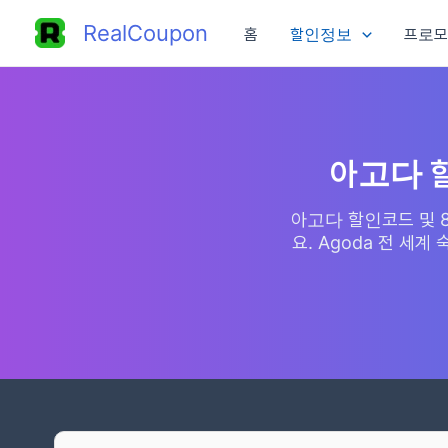
콘
RealCoupon
홈
할인정보
프로모
텐
츠
로
건
너
아고다 할
뛰
기
아고다 할인코드 및 8
요. Agoda 전 세계