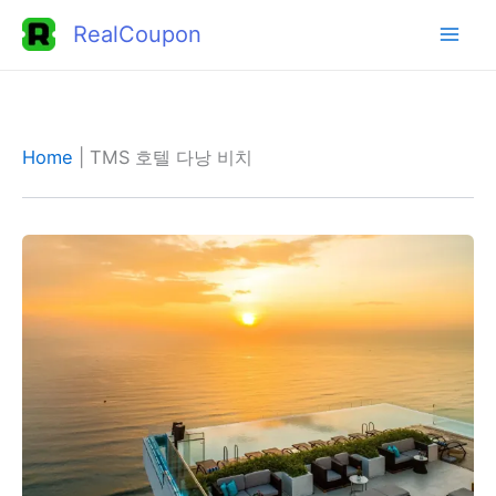
콘
RealCoupon
텐
츠
로
건
Home
|
TMS 호텔 다낭 비치
너
뛰
기