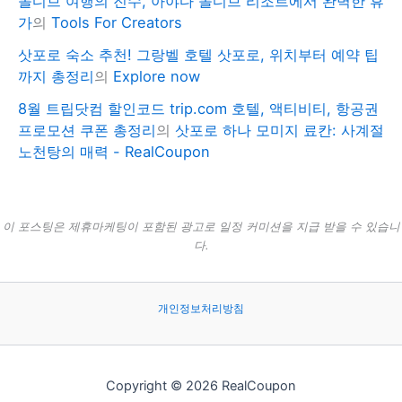
몰디브 여행의 진수, 아야다 몰디브 리조트에서 완벽한 휴
가
의
Tools For Creators
삿포로 숙소 추천! 그랑벨 호텔 삿포로, 위치부터 예약 팁
까지 총정리
의
Explore now
8월 트립닷컴 할인코드 trip.com 호텔, 액티비티, 항공권
프로모션 쿠폰 총정리
의
삿포로 하나 모미지 료칸: 사계절
노천탕의 매력 - RealCoupon
이 포스팅은 제휴마케팅이 포함된 광고로 일정 커미션을 지급 받을 수 있습니
다.
개인정보처리방침
Copyright © 2026 RealCoupon