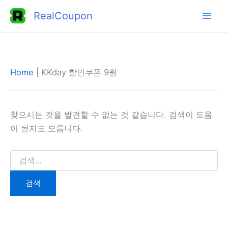
콘
RealCoupon
텐
츠
로
건
Home
|
KKday 할인쿠폰 9월
너
뛰
기
찾으시는 것을 발견할 수 없는 것 같습니다. 검색이 도움
이 될지도 모릅니다.
검
색
대
상