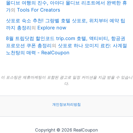
몰디브 여행의 진수, 아야다 몰디브 리조트에서 완벽한 휴
가
의
Tools For Creators
삿포로 숙소 추천! 그랑벨 호텔 삿포로, 위치부터 예약 팁
까지 총정리
의
Explore now
8월 트립닷컴 할인코드 trip.com 호텔, 액티비티, 항공권
프로모션 쿠폰 총정리
의
삿포로 하나 모미지 료칸: 사계절
노천탕의 매력 - RealCoupon
이 포스팅은 제휴마케팅이 포함된 광고로 일정 커미션을 지급 받을 수 있습니
다.
개인정보처리방침
Copyright © 2026 RealCoupon