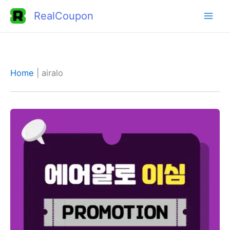
콘
RealCoupon
텐
츠
로
건
Home
|
airalo
너
뛰
기