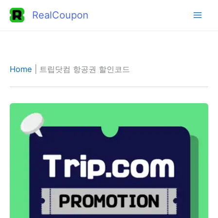
콘
RealCoupon
텐
츠
로
건
Home
|
트립닷컴 항공권 할인코드
너
뛰
기