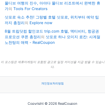
몰디브 여행의 진수, 아야다 몰디브 리조트에서 완벽한 휴
가
의
Tools For Creators
삿포로 숙소 추천! 그랑벨 호텔 삿포로, 위치부터 예약 팁
까지 총정리
의
Explore now
8월 트립닷컴 할인코드 trip.com 호텔, 액티비티, 항공권
프로모션 쿠폰 총정리
의
삿포로 하나 모미지 료칸: 사계절
노천탕의 매력 - RealCoupon
이 포스팅은 제휴마케팅이 포함된 광고로 일정 커미션을 지급 받을 수 있습니
다.
개인정보처리방침
Copyright © 2026 RealCoupon