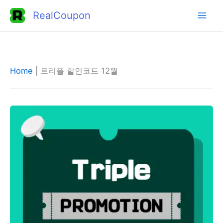
콘
RealCoupon
텐
츠
로
건
Home
|
트리플 할인코드 12월
너
뛰
기