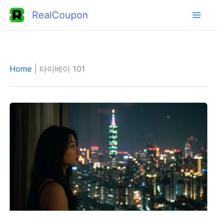
콘
RealCoupon
텐
츠
로
건
Home
|
타이베이 101
너
뛰
기