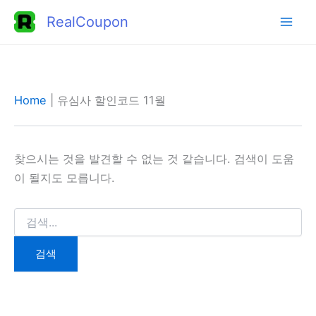
콘
RealCoupon
텐
츠
로
건
Home
|
유심사 할인코드 11월
너
뛰
기
찾으시는 것을 발견할 수 없는 것 같습니다. 검색이 도움
이 될지도 모릅니다.
검
색
대
상