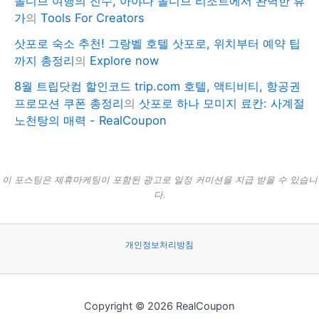
몰디브 여행의 진수, 아야다 몰디브 리조트에서 완벽한 휴
가
의
Tools For Creators
삿포로 숙소 추천! 그랑벨 호텔 삿포로, 위치부터 예약 팁
까지 총정리
의
Explore now
8월 트립닷컴 할인코드 trip.com 호텔, 액티비티, 항공권
프로모션 쿠폰 총정리
의
삿포로 하나 모미지 료칸: 사계절
노천탕의 매력 - RealCoupon
이 포스팅은 제휴마케팅이 포함된 광고로 일정 커미션을 지급 받을 수 있습니
다.
개인정보처리방침
Copyright © 2026 RealCoupon