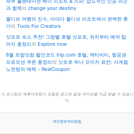
세부 플랜테이션 베이 리조트 & 스파: 압도적인 인공 라군
과 함께
의
change your destiny
몰디브 여행의 진수, 아야다 몰디브 리조트에서 완벽한 휴
가
의
Tools For Creators
삿포로 숙소 추천! 그랑벨 호텔 삿포로, 위치부터 예약 팁
까지 총정리
의
Explore now
8월 트립닷컴 할인코드 trip.com 호텔, 액티비티, 항공권
프로모션 쿠폰 총정리
의
삿포로 하나 모미지 료칸: 사계절
노천탕의 매력 - RealCoupon
이 포스팅은 제휴마케팅이 포함된 광고로 일정 커미션을 지급 받을 수 있습니
다.
개인정보처리방침