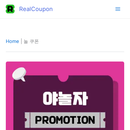
콘
RealCoupon
텐
츠
로
건
Home
|
놀 쿠폰
너
뛰
기