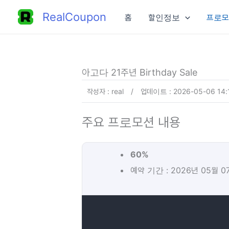
콘
RealCoupon
홈
할인정보
프로모
텐
츠
로
건
아고다 21주년 Birthday Sale
너
작성자 : real
/
업데이트 : 2026-05-06 14:
뛰
기
주요 프로모션 내용
60%
예약 기간 : 2026년 05월 0