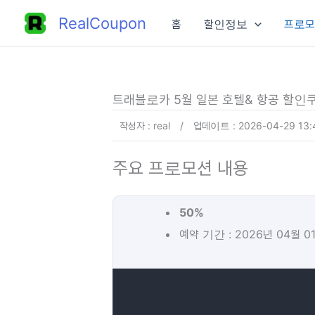
콘
RealCoupon
홈
할인정보
프로모
텐
츠
로
건
트래블로카 5월 일본 호텔& 항공 할인쿠
너
작성자 : real
/
업데이트 : 2026-04-29 13:
뛰
기
주요 프로모션 내용
50%
예약 기간 : 2026년 04월 0