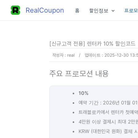
콘
RealCoupon
홈
할인정보
프로모
텐
츠
로
건
[신규고객 전용] 렌터카 10% 할인코드
너
작성자 : real
/
업데이트 : 2025-12-30 13:
뛰
기
주요 프로모션 내용
10%
예약 기간 : 2026년 01월 01
트래블로카에서 렌터카 첫예
4만원 이상 결제시 최대 2만원
KRW (대한민국 원화) 결제