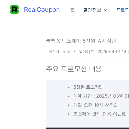
콘
RealCoupon
홈
할인정보
프로모
텐
츠
로
건
클룩 X 토스페이 5천원 즉시적립
너
작성자 : real
/
업데이트 : 2025-04-01 14:
뛰
기
주요 프로모션 내용
5천원 토스적립
예약 기간 : 2025년 03월 0
매일 오전 10시 선착순
토스페이 결제 전용 이벤트