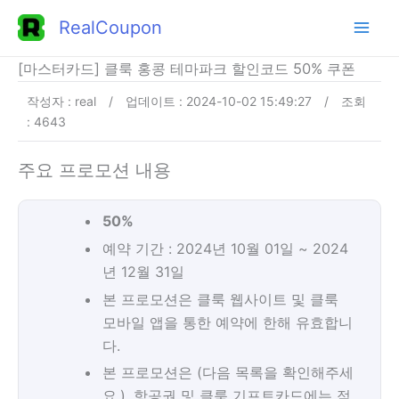
콘
RealCoupon
텐
츠
[마스터카드] 클룩 홍콩 테마파크 할인코드 50% 쿠폰
로
작성자 : real
/
업데이트 : 2024-10-02 15:49:27
/
조회
건
: 4643
너
뛰
주요 프로모션 내용
기
50%
예약 기간 : 2024년 10월 01일 ~ 2024
년 12월 31일
본 프로모션은 클룩 웹사이트 및 클룩
모바일 앱을 통한 예약에 한해 유효합니
다.
본 프로모션은 (다음 목록을 확인해주세
요.), 항공권 및 클룩 기프트카드에는 적