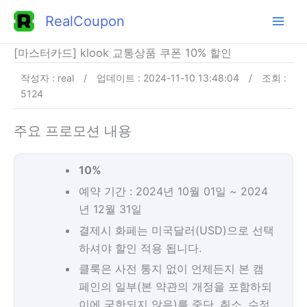
콘
RealCoupon
텐
츠
[마스터카드] klook 교통상품 쿠폰 10% 할인
로
작성자 : real
/
업데이트 : 2024-11-10 13:48:04
/
조회 :
건
5124
너
뛰
주요 프로모션 내용
기
10%
예약 기간 : 2024년 10월 01일 ~ 2024
년 12월 31일
결제시 화페는 미국달러(USD)으로 선택
하셔야 할인 적용 됩니다.
클룩은 사전 통지 없이 언제든지 본 캠
페인의 일부(본 약관의 개정을 포함하되
이에 국한되지 않음)를 중단, 취소, 수정