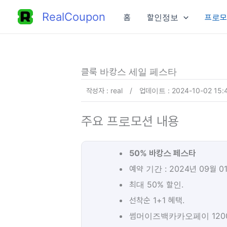
콘
RealCoupon
홈
할인정보
프로모
텐
츠
로
건
클룩 바캉스 세일 페스타
너
작성자 : real
/
업데이트 : 2024-10-02 15:
뛰
기
주요 프로모션 내용
50% 바캉스 페스타
예약 기간 : 2024년 09월 0
최대 50% 할인.
선착순 1+1 혜택.
썸머이즈백카카오페이 1200