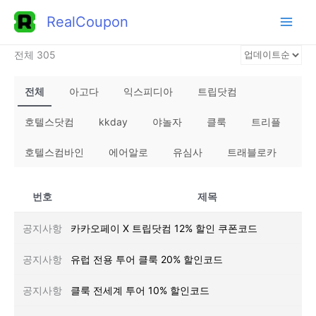
콘
RealCoupon
텐
츠
전체 305
로
건
전체
아고다
익스피디아
트립닷컴
너
호텔스닷컴
kkday
야놀자
클룩
트리플
뛰
기
호텔스컴바인
에어알로
유심사
트래블로카
번호
제목
공지사항
카카오페이 X 트립닷컴 12% 할인 쿠폰코드
공지사항
유럽 전용 투어 클룩 20% 할인코드
공지사항
클룩 전세계 투어 10% 할인코드